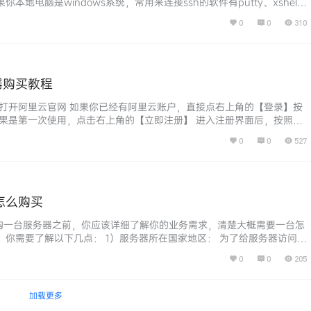
本地电脑是windows系统，常用来连接ssh的软件有putty、xshel
脑是macos系统，直接用自带的【终端】就可以进行连接。 因为海螺本
0
0
310
s系统，所以本文以xshell为例进行讲解。 一、xshell下载与安装 首先下
览器搜索xs…...
器购买教程
器打开阿里云官网 如果你已经有阿里云账户，直接点右上角的【登录】按
如果是第一次使用，点击右上角的【立即注册】 进入注册界面后，按照提
，推荐直接使用支付宝扫码注册，这样更方便实名认证和不易忘记账户密
0
0
527
账号密码注册，那就输入你自定义的账户密码，并填写自己的手机号，提
机验证。 在这里给大家一个提醒：注册任何网站都不要使用简易、常见
S怎么购买
选购一台服务器之前，你应该详细了解你的业务需求，清楚大概需要一台怎
。你需要了解以下几点： 1）服务器所在国家地区： 为了给服务器访问者
络速度，这个要根据你自己的实际业务情况选择。比如我们用来搭建外贸
0
0
205
们就选择目标客户所在国家/地区，如果没有对应的地区可以就近选择。
站准备面向欧美地区的顾客，我们可以选择美国地区的服务器，如果我们
加载更多