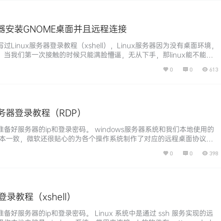
服务器安装GNOME桌面并且远程连接
过Linux服务器登录教程（xshell），Linux服务器因为没有桌面环境，
，当我们第一次接触的时候只能满脸懵逼，无从下手，那linux能不能像
样，点点鼠标就能执行各项操作呢？当然也是可以的，linux也能安装各种桌
0
0
613
形化操作，只不过因为软件生态问题，很多我们常用的软件都无法正常使
centos7安装GNOME桌面的流程，…...
服务器登录教程（RDP）
备好服务器的ip和登录密码。 windows服务器系统和我们本地使用的
统基本一致，微软还很贴心的为各个操作系统制作了对应的远程桌面协议（R
远程操空一台windows服务器就变得很容易上手。 如果你本机用的mac
0
0
398
搜索安装Microsoft Remote Desktop 如果你本机用的windows，
dp或者远程桌面连…...
登录教程（xshell）
备好服务器的ip和登录密码。 Linux 系统中是通过 ssh 服务实现的远