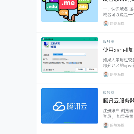
一、认识域名 域
域名可以说是一个I
ng.club就
跨境海螺
级，域名由多个部
例： com——顶
服务器
使用xshel
如果大家用过较
部分地区的vps
会让人特别抓狂！
跨境海螺
加速远程桌面，
连接远程服务器
服务器
腾讯云服务
注册账户 浏览
登录， 如果是
这里不作赘述。 
跨境海螺
官网， 按图所
购买流程 在选购