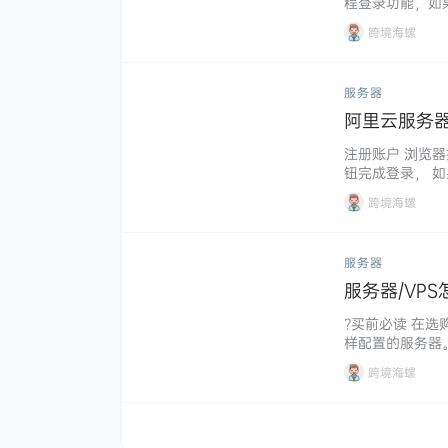
程登录功能，如果你
l，如果你本地电
跨境海螺
地用的window
载xshell，在浏
服务器
阿里云服务
注册账户 浏览
钮完成登录， 
示进行注册就行
跨境海螺
码。 如果你使
交注册并完成手
的字符…...
服务器
服务器/VP
?买前必读 在
样配置的服务器
提供更优质的网
跨境海螺
购物网站，那我
例如当我们的网
准备…...